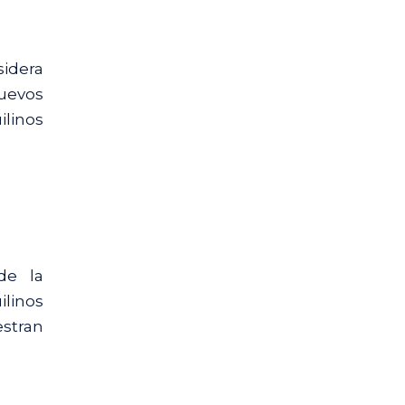
sidera
nuevos
ilinos
de la
ilinos
estran