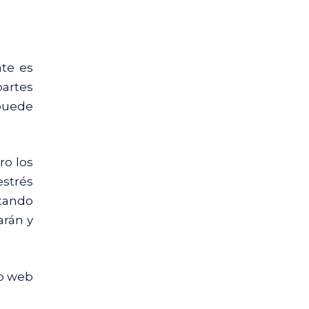
nte es
partes
 puede
ro los
estrés
ntando
arán y
io web