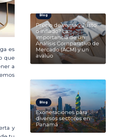
Blog
Precio de venta: ¿Justo
o inflado? La
importancia de un
Análisis Comparativo de
aga es
Mercado (ACM) y un
avalúo
no que
ener a
ecemos
Blog
Exoneraciones para
diversos sectores en
Panamá
erta y
 de tu