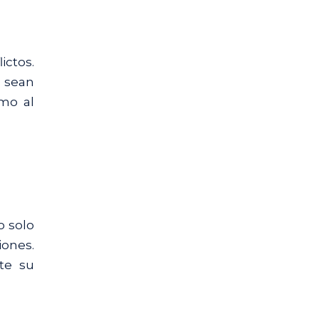
ictos.
e sean
omo al
o solo
ones.
te su