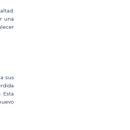
altad.
r una
alecer
da sus
érdida
. Esta
 nuevo