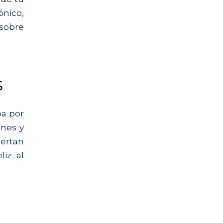
ónico,
 sobre
s
pa por
ones y
iertan
iz al