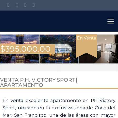
En Venta
$
395,000.00
View
VENTA P.H. VICTORY SPORT|
APARTAMENTO
all
15
En venta excelente apartamento en PH Victory
images
Sport, ubicado en la exclusiva zona de Coco del
Mar, San Francisco, una de las áreas con mayor