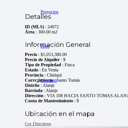
Proyectos
Detalles
ID (MLS)
: 24972
Área
: 300.00 m2
Información General
Blog
Precio
:
$
1,053,380.00
Precio de Alquiler
: $
Tipo de Propiedad
: Finca
Estado
: En Venta
Provincia
: Chiriqui
Corregimiento
: Santo Tomás
Contacto
Distrito
: Alanje
Barriada
: Alanje
Dirección
: VIA 108 HACIA SANTO TOMAS ALAN
Cuota de Mantenimiento
: $
Ubicación en el mapa
Get Directions