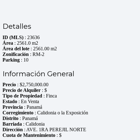
Detalles
ID (MLS)
: 23636
Área
: 2561.0 m2
Área del lote
: 2561.00 m2
Zonificación
: RM-2
Parking
: 10
Información General
Precio
:
$
2,750,000.00
Precio de Alquiler
: $
Tipo de Propiedad
: Finca
Estado
: En Venta
Provincia
: Panamá
Corregimiento
: Calidonia o la Exposición
Distrito
: Panamá
Barriada
: Calidonia
Dirección
: AVE. 1RA PEREJIL NORTE
Cuota de Mantenimiento
: $