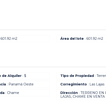
 601.92 m2
Área del lote
: 601.92 m2
o de Alquiler
: $
Tipo de Propiedad
: Terre
ncia
: Panamá Oeste
Corregimiento
: Las Lajas
ada
: Chame
Dirección
: TERRENO EN 
LAJAS, CHAME EN VENTA