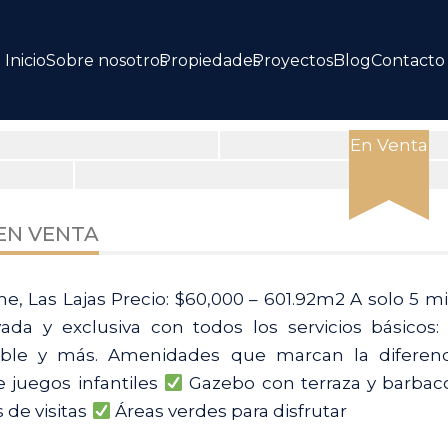
Inicio
Sobre nosotros
Propiedades
Proyectos
Blog
Contacto
En Venta
View
 EN VENTA
all
12
me, Las Lajas Precio: $60,000 – 601.92m2 A solo 5 m
images
a y exclusiva con todos los servicios básicos: 
table y más. Amenidades que marcan la diferen
 juegos infantiles
Gazebo con terraza y barba
de visitas
Áreas verdes para disfrutar