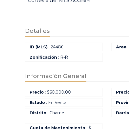
Cortesía del MLS ACOBIR
Detalles
ID (MLS)
: 24486
Área
:
Zonificación
: R-R
Información General
Precio
:
$
60,000.00
Preci
Estado
: En Venta
Provi
Distrito
: Chame
Barri
Cuota de Mantenimiento
: $