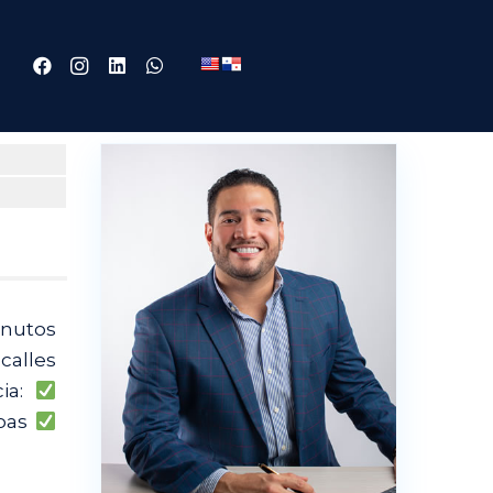
inutos
calles
cia:
coas