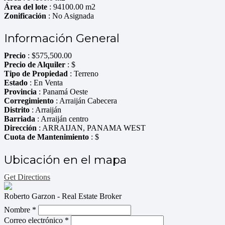
Área del lote
: 94100.00 m2
Zonificación
: No Asignada
Información General
Precio
:
$
575,500.00
Precio de Alquiler
: $
Tipo de Propiedad
: Terreno
Estado
: En Venta
Provincia
: Panamá Oeste
Corregimiento
: Arraiján Cabecera
Distrito
: Arraiján
Barriada
: Arraiján centro
Dirección
: ARRAIJAN, PANAMA WEST
Cuota de Mantenimiento
: $
Ubicación en el mapa
Get Directions
Roberto Garzon - Real Estate Broker
Nombre *
Correo electrónico *