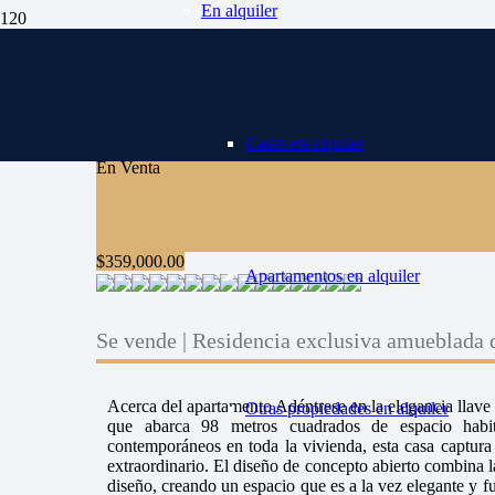
En alquiler
Casas en alquiler
En Venta
$
359,000.00
Apartamentos en alquiler
Se vende | Residencia exclusiva amueblada 
Acerca del apartamento Adéntrese en la elegancia llave
Otras propiedades en alquiler
que abarca 98 metros cuadrados de espacio habi
contemporáneos en toda la vivienda, esta casa captur
extraordinario. El diseño de concepto abierto combina 
diseño, creando un espacio que es a la vez elegante y fu