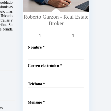
mueblado
ionistas
lujo más
 Ubicado
Roberto Garzon - Real Estate
trellas y
Broker
ción. Su
le brinda
Nombre *
Correo electrónico *
Teléfono *
Mensaje *
to