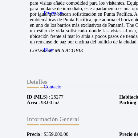
para visitas añade comodidad para los visitantes. Eq
para mudarse de inmediato, este apartamento es una opo
Proyectos
por igual que buscan sofisticación en Punta Pacífica. 
emblemáticas de Punta Pacífica, que adorna el horizont
en uno de los barrios más exclusivos de Panamá, The Oce
un estilo de vida sofisticado donde las vistas al ma
ubicación frente al mar lo sitúa a pocos pasos de tienda
un remanso de paz por encima del bullicio de la ciudad.
Blog
Cortesía del MLS ACOBIR
Detalles
Contacto
ID (MLS)
: 25277
Habitaci
Área
: 98.00 m2
Parking
Información General
Precio
:
$
359,000.00
Precio de