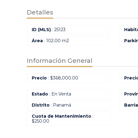
Detalles
ID (MLS)
: 25123
Habit
Área
: 102.00 m2
Parki
Información General
Precio
:
$
368,000.00
Preci
Estado
: En Venta
Provi
Distrito
: Panamá
Barri
Cuota de Mantenimiento
:
$250.00