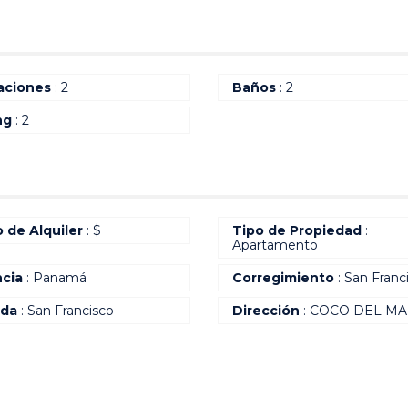
aciones
: 2
Baños
: 2
ng
: 2
o de Alquiler
: $
Tipo de Propiedad
:
Apartamento
ncia
: Panamá
Corregimiento
: San Franc
ada
: San Francisco
Dirección
: COCO DEL M