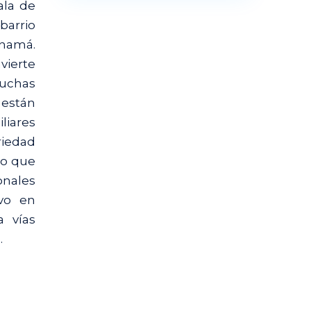
ala de
barrio
anamá.
vierte
muchas
 están
liares
riedad
lo que
onales
vo en
a vías
.