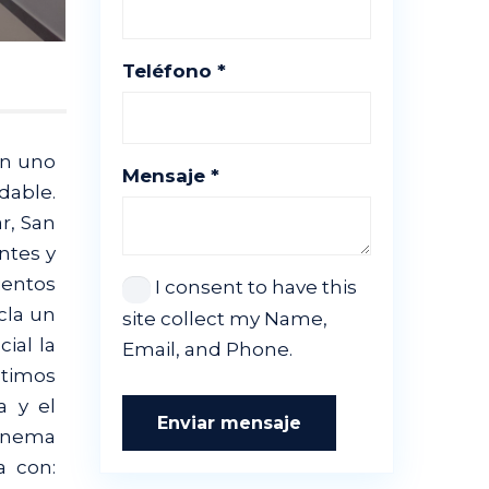
Teléfono *
en uno
Mensaje *
dable.
r, San
antes y
ientos
I consent to have this
cla un
site collect my Name,
ial la
Email, and Phone.
ltimos
a y el
Enviar mensaje
Cinema
a con: