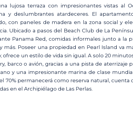
na lujosa terraza con impresionantes vistas al 
ina y deslumbrantes atardeceres. El apartament
, con paneles de madera en la zona social y el
ncia. Ubicado a pasos del Beach Club de La Penínsul
rante Panama Red, comidas informales junto a la pi
 y más. Poseer una propiedad en Pearl Island va má
ofrece un estilo de vida sin igual. A solo 20 minutos
ry, barco o avión, gracias a una pista de aterrizaje 
no y una impresionante marina de clase mundial
e el 70% permanecerá como reserva natural, cuenta 
das en el Archipiélago de Las Perlas.