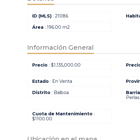
ID (MLS)
: 21086
Habit
Área
: 196.00 m2
Información General
Precio
:
$
1,135,000.00
Preci
Estado
: En Venta
Provi
Distrito
: Balboa
Barri
Perlas
Cuota de Mantenimiento
:
$1100.00
Ubicación en el mapa