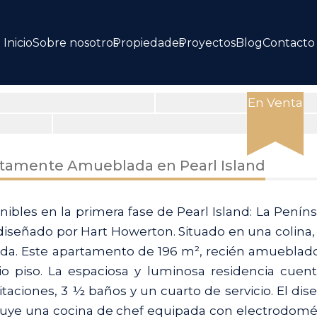
Inicio
Sobre nosotros
Propiedades
Proyectos
Blog
Contacto
En Venta
View
tamente Amueblada en Pearl Island
all
14
bles en la primera fase de Pearl Island: La Penínsu
images
 diseñado por Hart Howerton. Situado en una colina,
giada. Este apartamento de 196 m², recién amueblado
 piso. La espaciosa y luminosa residencia cuen
taciones, 3 ½ baños y un cuarto de servicio. El dis
luye una cocina de chef equipada con electrodomé