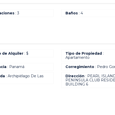
aciones
: 3
Baños
: 4
o de Alquiler
: $
Tipo de Propiedad
:
Apartamento
ncia
: Panamá
Corregimiento
: Pedro Go
ada
: Archipiélago De Las
Dirección
: PEARL ISLAND
PENINSULA CLUB RESID
BUILDING 6