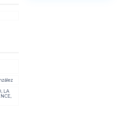
nzález
, LA
ENCE,