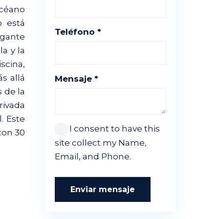
Océano
o está
Teléfono *
egante
a y la
scina,
s allá
Mensaje *
 de la
privada
. Este
I consent to have this
con 30
site collect my Name,
Email, and Phone.
Enviar mensaje