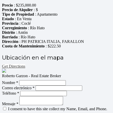
Precio
:
$
235,000.00
Precio de Alquiler
: $
Tipo de Propiedad
: Apartamento
Estado
: En Venta
Provincia
: Coclé
Corregimiento
: Río Hato
Distrito
: Antón
Barriada
: Río Hato
Dirección
: PH PATRICIA ITALIA, FARALLON
Cuota de Mantenimiento
: $222.50
Ubicación en el mapa
Get Directions
Roberto Garzon - Real Estate Broker
Nombre *
Correo electrónico *
Teléfono *
Mensaje *
I consent to have this site collect my Name, Email, and Phone.