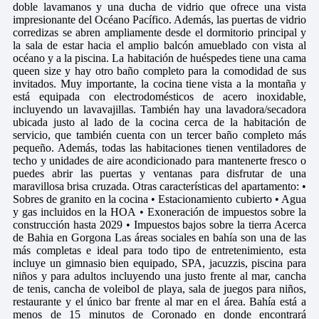
doble lavamanos y una ducha de vidrio que ofrece una vista
impresionante del Océano Pacífico. Además, las puertas de vidrio
corredizas se abren ampliamente desde el dormitorio principal y
la sala de estar hacia el amplio balcón amueblado con vista al
océano y a la piscina. La habitación de huéspedes tiene una cama
queen size y hay otro baño completo para la comodidad de sus
invitados. Muy importante, la cocina tiene vista a la montaña y
está equipada con electrodomésticos de acero inoxidable,
incluyendo un lavavajillas. También hay una lavadora/secadora
ubicada justo al lado de la cocina cerca de la habitación de
servicio, que también cuenta con un tercer baño completo más
pequeño. Además, todas las habitaciones tienen ventiladores de
techo y unidades de aire acondicionado para mantenerte fresco o
puedes abrir las puertas y ventanas para disfrutar de una
maravillosa brisa cruzada. Otras características del apartamento: •
Sobres de granito en la cocina • Estacionamiento cubierto • Agua
y gas incluidos en la HOA • Exoneración de impuestos sobre la
construcción hasta 2029 • Impuestos bajos sobre la tierra Acerca
de Bahia en Gorgona Las áreas sociales en bahía son una de las
más completas e ideal para todo tipo de entretenimiento, esta
incluye un gimnasio bien equipado, SPA, jacuzzis, piscina para
niños y para adultos incluyendo una justo frente al mar, cancha
de tenis, cancha de voleibol de playa, sala de juegos para niños,
restaurante y el único bar frente al mar en el área. Bahía está a
menos de 15 minutos de Coronado en donde encontrará