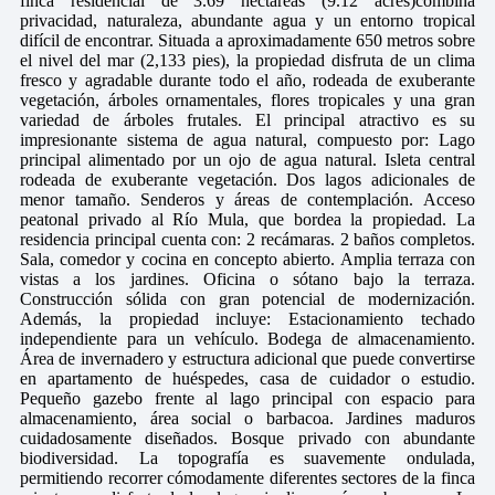
finca residencial de 3.69 hectáreas (9.12 acres)combina
privacidad, naturaleza, abundante agua y un entorno tropical
difícil de encontrar. Situada a aproximadamente 650 metros sobre
el nivel del mar (2,133 pies), la propiedad disfruta de un clima
fresco y agradable durante todo el año, rodeada de exuberante
vegetación, árboles ornamentales, flores tropicales y una gran
variedad de árboles frutales. El principal atractivo es su
impresionante sistema de agua natural, compuesto por: Lago
principal alimentado por un ojo de agua natural. Isleta central
rodeada de exuberante vegetación. Dos lagos adicionales de
menor tamaño. Senderos y áreas de contemplación. Acceso
peatonal privado al Río Mula, que bordea la propiedad. La
residencia principal cuenta con: 2 recámaras. 2 baños completos.
Sala, comedor y cocina en concepto abierto. Amplia terraza con
vistas a los jardines. Oficina o sótano bajo la terraza.
Construcción sólida con gran potencial de modernización.
Además, la propiedad incluye: Estacionamiento techado
independiente para un vehículo. Bodega de almacenamiento.
Área de invernadero y estructura adicional que puede convertirse
en apartamento de huéspedes, casa de cuidador o estudio.
Pequeño gazebo frente al lago principal con espacio para
almacenamiento, área social o barbacoa. Jardines maduros
cuidadosamente diseñados. Bosque privado con abundante
biodiversidad. La topografía es suavemente ondulada,
permitiendo recorrer cómodamente diferentes sectores de la finca