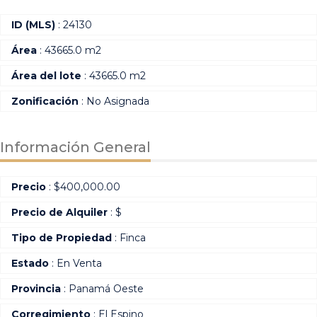
ID (MLS)
: 24130
Área
: 43665.0 m2
Área del lote
: 43665.0 m2
Zonificación
: No Asignada
Información General
Precio
:
$
400,000.00
Precio de Alquiler
: $
Tipo de Propiedad
: Finca
Estado
: En Venta
Provincia
: Panamá Oeste
Corregimiento
: El Espino