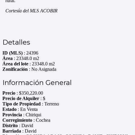
rural.
Cortesía del MLS ACOBIR
Detalles
ID (MLS)
: 24396
Área
: 23348.0 m2
Área del lote
: 23348.0 m2
Zonificación
: No Asignada
Información General
Precio
:
$
350,220.00
Precio de Alquiler
: $
Tipo de Propiedad
: Terreno
Estado
: En Venta
Provincia
: Chiriqui
Corregimiento
: Cochea
Distrito
: David
Barriada
: David