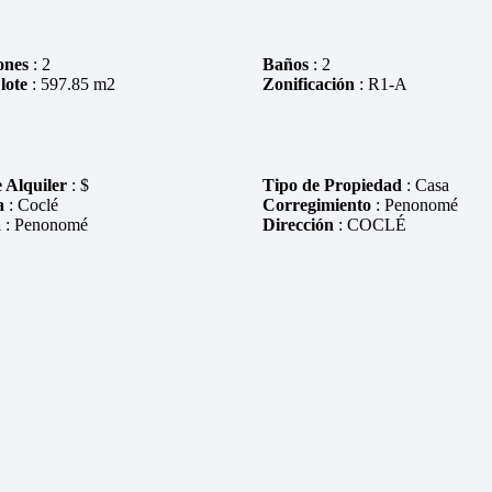
ones
: 2
Baños
: 2
lote
: 597.85 m2
Zonificación
: R1-A
 Alquiler
: $
Tipo de Propiedad
: Casa
a
: Coclé
Corregimiento
: Penonomé
a
: Penonomé
Dirección
: COCLÉ