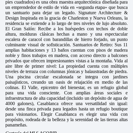
pies cuadrados) es una obra maestra arquitectónica diseñada para
un emprendedor de estilo de vida en «segunda etapa» que busca
un santuario para dejar un legado. Signature Architecture &
Design Inspirada en la gracia de Charleston y Nueva Orleans, la
residencia se extiende a lo largo de tres niveles de lujo absoluto.
El Gran Salón: Recibe a los huéspedes con techos de doble
altura, molduras clásicas hechas a mano y una espectacular
escalera de caracol con barandillas de hierro forjado, un punto
culminante visual de sofisticación. Santuarios de Retiro: Sus 11
amplias habitaciones y 13 baños cuentan con pisos de madera
noble y finos trabajos en madera, con acceso directo a balcones
privados que ofrecen impresionantes vistas a la montaña. Vida al
aire libre de primer nivel: La propiedad cuenta con múltiples
niveles de terraza con columnas jónicas y balaustradas de piedra.
Una piscina circular escalonada se integra con jardines
paisajísticos, creando un oasis de relajación en medio de las
colinas. El Valle, epicentro del bienestar, es un refugio global
para una vida consciente. Con amplias áreas sociales e
infraestructura de alta capacidad (incluido un depósito de agua de
4000 galones), Casablanca ofrece una versatilidad sin igual:
desde una finca privada para legados hasta un refugio boutique
para visionarios. Elegir Casablanca es elegir una vida con
propósito, rodeada de la belleza y la serenidad de las tierras altas
panameñas.