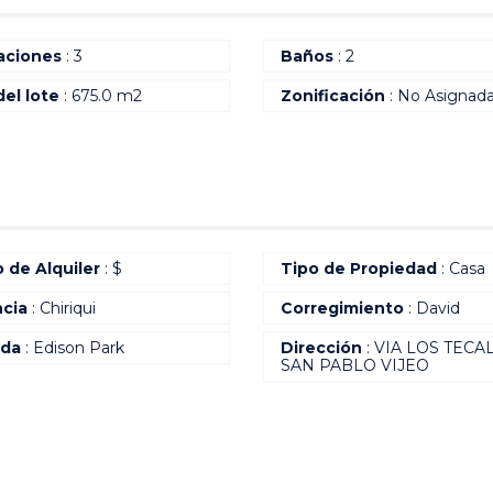
aciones
: 3
Baños
: 2
del lote
: 675.0 m2
Zonificación
: No Asignad
o de Alquiler
: $
Tipo de Propiedad
: Casa
ncia
: Chiriqui
Corregimiento
: David
ada
: Edison Park
Dirección
: VIA LOS TECA
SAN PABLO VIJEO