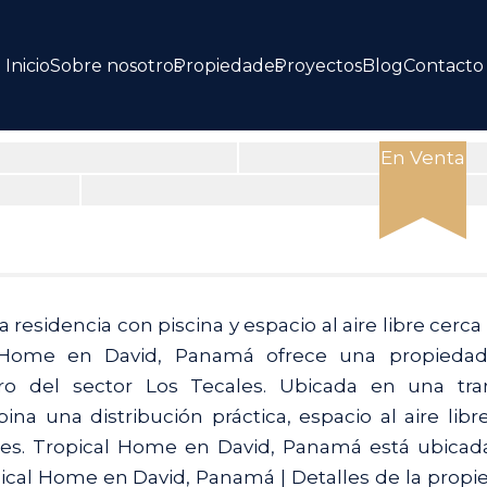
Inicio
Sobre nosotros
Propiedades
Proyectos
Blog
Contacto
En Venta
View
all
15
sidencia con piscina y espacio al aire libre cerca 
images
 Home en David, Panamá ofrece una propiedad
o del sector Los Tecales. Ubicada en una tra
na una distribución práctica, espacio al aire libr
les. Tropical Home en David, Panamá está ubicad
pical Home en David, Panamá | Detalles de la propi