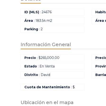
ID (MLS)
: 24676
Habit
Área
: 183.54 m2
Área 
Parking
: 2
Información General
Precio
:
$
265,000.00
Preci
Estado
: En Venta
Provi
Distrito
: David
Barri
Cuota de Mantenimiento
: $
Ubicación en el mapa