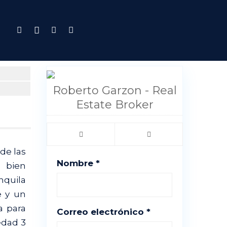
Roberto Garzon - Real
Estate Broker
de las
Nombre *
 bien
nquila
e y un
a para
Correo electrónico *
edad 3