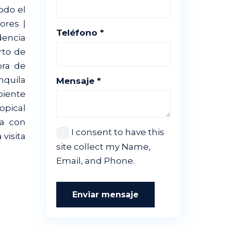
odo el
ores |
Teléfono *
dencia
rto de
ora de
nquila
Mensaje *
biente
opical
da con
I consent to have this
visita
site collect my Name,
Email, and Phone.
Enviar mensaje