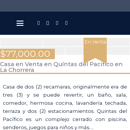
En Venta
$
77,000.00
View
Casa en Venta en Quintas del Pacífico en
La Chorrera
all
11
Casa de dos (2) recamaras, originalmente era de
images
tres (3) y se puede revertir, un baño, sala,
comedor, hermosa cocina, lavandería techada,
terraza y dos (2) estacionamientos. Quintas del
Pacífico es un complejo cerrado con piscina,
senderos, juegos para niños y más….