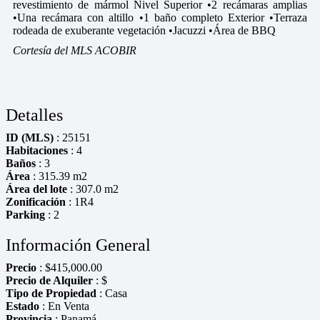
revestimiento de mármol Nivel Superior •2 recámaras amplias
•Una recámara con altillo •1 baño completo Exterior •Terraza
rodeada de exuberante vegetación •Jacuzzi •Área de BBQ
Cortesía del MLS ACOBIR
Detalles
ID (MLS)
: 25151
Habitaciones
: 4
Baños
: 3
Área
: 315.39 m2
Área del lote
: 307.0 m2
Zonificación
: 1R4
Parking
: 2
Información General
Precio
:
$
415,000.00
Precio de Alquiler
: $
Tipo de Propiedad
: Casa
Estado
: En Venta
Provincia
: Panamá