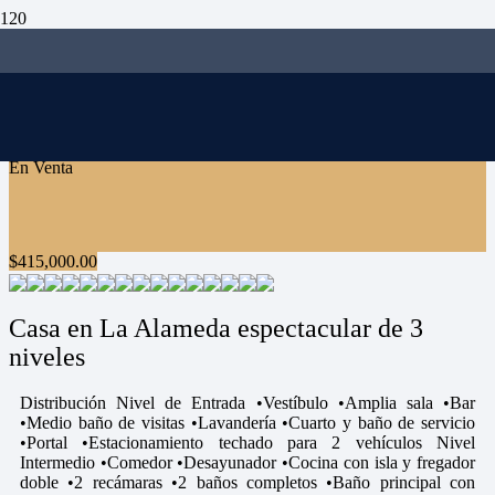
En Venta
$
415,000.00
Casa en La Alameda espectacular de 3
niveles
Distribución Nivel de Entrada •Vestíbulo •Amplia sala •Bar
•Medio baño de visitas •Lavandería •Cuarto y baño de servicio
•Portal •Estacionamiento techado para 2 vehículos Nivel
Intermedio •Comedor •Desayunador •Cocina con isla y fregador
doble •2 recámaras •2 baños completos •Baño principal con