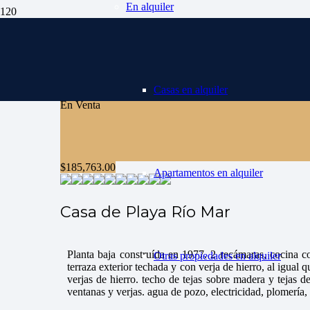
En alquiler
Casas en alquiler
En Venta
$
185,763.00
Apartamentos en alquiler
Casa de Playa Río Mar
Planta baja construída en 1977. 2 recámaras, cocina 
Otras propiedades en alquiler
terraza exterior techada y con verja de hierro, al igual 
verjas de hierro. techo de tejas sobre madera y tejas d
ventanas y verjas. agua de pozo, electricidad, plomería