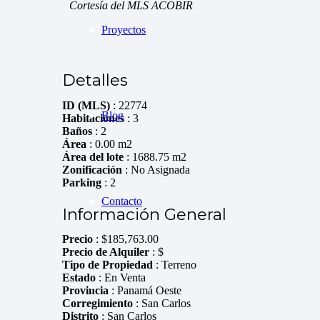
Cortesía del MLS ACOBIR
Proyectos
Detalles
ID (MLS)
: 22774
Blog
Habitaciones
: 3
Baños
: 2
Área
: 0.00 m2
Área del lote
: 1688.75 m2
Zonificación
: No Asignada
Parking
: 2
Contacto
Información General
Precio
:
$
185,763.00
Precio de Alquiler
: $
Tipo de Propiedad
: Terreno
Estado
: En Venta
Provincia
: Panamá Oeste
Corregimiento
: San Carlos
Distrito
: San Carlos