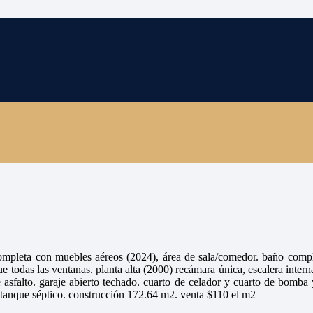
completa con muebles aéreos (2024), área de sala/comedor. baño compl
que todas las ventanas. planta alta (2000) recámara única, escalera inte
e asfalto. garaje abierto techado. cuarto de celador y cuarto de bomba
, tanque séptico. construcción 172.64 m2. venta $110 el m2