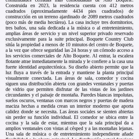
Construida en 2023, la residencia cuenta con 412 metros
cuadrados (aproximadamente 4434 pies cuadrados) de
construcción en un terreno ajardinado de 2089 metros cuadrados
(poco más de media hectárea). La casa incluye tres dormitorios,
tres baños, una sala dedicada a la música o al entretenimiento,
amplias áreas de servicio y un nivel superior privado reservado
exclusivamente para la suite principal. Boquete Country Club
sitúa la propiedad a menos de 10 minutos del centro de Boquete,
a la vez que ofrece seguridad las 24 horas y un cómodo acceso a
los servicios comerciales de Alto Boquete. Al entrar, la escalera
flotante atrae inmediatamente la mirada y le confiere a la casa una
fuerte identidad arquitectónica. Su diseño abierto permite que la
luz fluya a través de la entrada y mantiene la planta principal
visualmente conectada. Las áreas de sala, comedor y cocina
siguen una distribución abierta con grandes ventanales y puertas
de vidrio que permiten disfrutar de las vistas de los jardines
circundantes y el paisaje de montaña. Paredes blancas impolutas,
suelos oscuros, ventanas con marcos negros y puertas de madera
maciza hechas a medida crean un interior moderno que aporta
calidez donde se necesita. Las áreas sociales se sienten abiertas
sin perder su función individual. El comedor se ubica entre la
cocina y la sala de estar, mientras que la sala principal da a
amplios ventanales con vistas al césped y a las montañas lejanas.
Una sala de música o de entretenimiento independiente añade