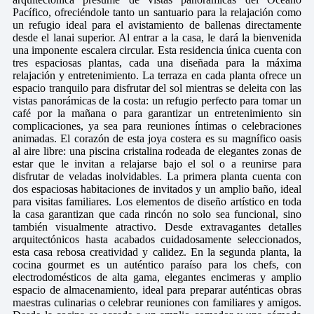
Pacífico, ofreciéndole tanto un santuario para la relajación como
un refugio ideal para el avistamiento de ballenas directamente
desde el lanai superior. Al entrar a la casa, le dará la bienvenida
una imponente escalera circular. Esta residencia única cuenta con
tres espaciosas plantas, cada una diseñada para la máxima
relajación y entretenimiento. La terraza en cada planta ofrece un
espacio tranquilo para disfrutar del sol mientras se deleita con las
vistas panorámicas de la costa: un refugio perfecto para tomar un
café por la mañana o para garantizar un entretenimiento sin
complicaciones, ya sea para reuniones íntimas o celebraciones
animadas. El corazón de esta joya costera es su magnífico oasis
al aire libre: una piscina cristalina rodeada de elegantes zonas de
estar que le invitan a relajarse bajo el sol o a reunirse para
disfrutar de veladas inolvidables. La primera planta cuenta con
dos espaciosas habitaciones de invitados y un amplio baño, ideal
para visitas familiares. Los elementos de diseño artístico en toda
la casa garantizan que cada rincón no solo sea funcional, sino
también visualmente atractivo. Desde extravagantes detalles
arquitectónicos hasta acabados cuidadosamente seleccionados,
esta casa rebosa creatividad y calidez. En la segunda planta, la
cocina gourmet es un auténtico paraíso para los chefs, con
electrodomésticos de alta gama, elegantes encimeras y amplio
espacio de almacenamiento, ideal para preparar auténticas obras
maestras culinarias o celebrar reuniones con familiares y amigos.