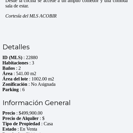
Desde la cocina se accede a un amplio comedor y una cómoda
sala de estar.
Cortesía del MLS ACOBIR
Detalles
ID (MLS)
: 22880
Habitaciones
: 3
Baños
: 2
Área
: 541.00 m2
Área del lote
: 1002.00 m2
Zonificación
: No Asignada
Parking
: 6
Información General
Precio
:
$
499,900.00
Precio de Alquiler
: $
Tipo de Propiedad
: Casa
Estado
: En Venta