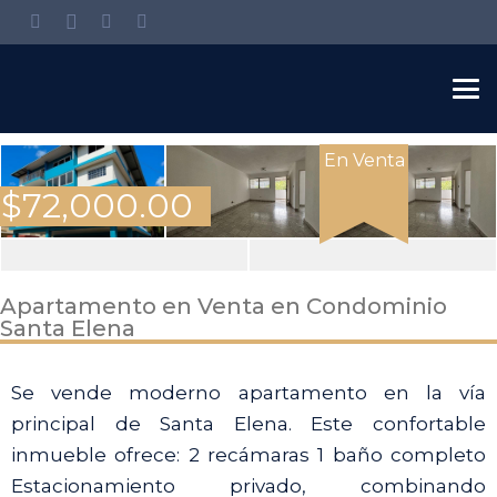
En Venta
$
72,000.00
View
Apartamento en Venta en Condominio
Santa Elena
all
10
Se vende moderno apartamento en la vía
images
principal de Santa Elena. Este confortable
inmueble ofrece: 2 recámaras 1 baño completo
Estacionamiento privado, combinando