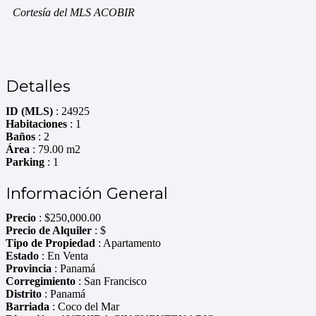
Cortesía del MLS ACOBIR
Detalles
ID (MLS)
: 24925
Habitaciones
: 1
Baños
: 2
Área
: 79.00 m2
Parking
: 1
Información General
Precio
:
$
250,000.00
Precio de Alquiler
: $
Tipo de Propiedad
: Apartamento
Estado
: En Venta
Provincia
: Panamá
Corregimiento
: San Francisco
Distrito
: Panamá
Barriada
: Coco del Mar