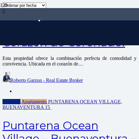
0
Casa para venta en el
Corazón de Coronado!
Esta propiedad ofrece la combinación perfecta de comodidad y
convivencia. Ubicada en el corazón de…
Roberto Garzon - Real Estate Broker
En Venta
Apartamento
PUNTARENA OCEAN VILLAGE,
BUENAVENTURA
15
Puntarena Ocean
Village – Buenaventura –